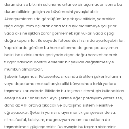
durumda ise bitkinin solunumu artar ve bir aşamadan sonra bu
durum bitkinin gelişim ve büyümesini yavaşlatabilir.
Akvaryumlarımızda gördüğümüz pek çok bitkide, yapraklar
ışığa doğru tam açılarak daha fazla ışık alabilmeye çalışırlar
yada aksine ışıktan zarar görmemek için yukarı yada aşağı
doğru kapanırlar. Bu sayede fotosentez hızını da ayarlayabilirler.
Yapraklarda görülen bu hareketlenme de gene potasyumun
belirli bazı dokularda içeri yada dışarı doğru hareket ederek
turgor basıncını kontrol edilebilir bir şekilde değiştirmesiyle
mümkün olmaktadır.
Şekerin taşınması: Fotosentez sırasında üretilen şeker kullanım
veya depolama maksatlarıyla bitki bünyesinde farklı yerlere
taşınmak zorundadır. Bitkilerin bu taşıma sistemi için kullandıkları
enerji de ATP enerjisidir. Aynı şekilde eğer potasyum yetersizse,
daha az ATP ortaya çıkacak ve bu taşıma sistemi kesintiye
uğrayacaktır. Şekerin yanı sıra aynı mantık çerçevesinde su,
nitrat, fosfat, kalsiyum, magnezyum ve amino asitlerin de
taşınabilmesi güçleşecektir. Dolayısıyla bu taşıma sisteminin