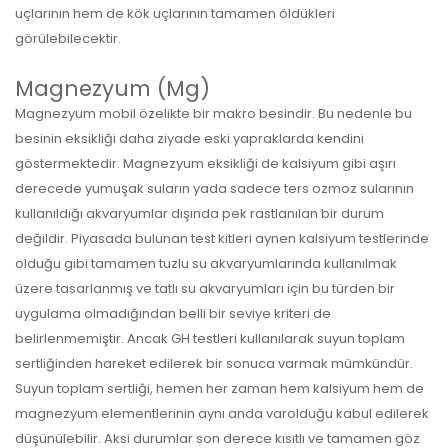
uçlarının hem de kök uçlarının tamamen öldükleri
görülebilecektir.
Magnezyum (Mg)
Magnezyum mobil özelikte bir makro besindir. Bu nedenle bu
besinin eksikliği daha ziyade eski yapraklarda kendini
göstermektedir. Magnezyum eksikliği de kalsiyum gibi aşırı
derecede yumuşak suların yada sadece ters ozmoz sularının
kullanıldığı akvaryumlar dışında pek rastlanılan bir durum
değildir. Piyasada bulunan test kitleri aynen kalsiyum testlerinde
olduğu gibi tamamen tuzlu su akvaryumlarında kullanılmak
üzere tasarlanmış ve tatlı su akvaryumları için bu türden bir
uygulama olmadığından belli bir seviye kriteri de
belirlenmemiştir. Ancak GH testleri kullanılarak suyun toplam
sertliğinden hareket edilerek bir sonuca varmak mümkündür.
Suyun toplam sertliği, hemen her zaman hem kalsiyum hem de
magnezyum elementlerinin aynı anda varolduğu kabul edilerek
düşünülebilir. Aksi durumlar son derece kısıtlı ve tamamen göz