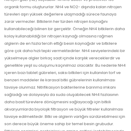
organik formu oluştururlar. NH4 ve NO2- dışında kalan nitrojen
türevleri aşırı yüksek değerlere ulaşmadığı sürece faunaya
zarar vermezler. Bitkilerin her türden nitrojen kaynağını
kullanabileceği bilinen bir gerçektir. Örneğin NH4 bitkilerin daha
kolay kullanabildiği bir nitrojen kaynağı olmasına rağmen
alglerin de en fazla tercih ettiği besin kaynağıdır ve bitkilere
göre çok daha hızlı tepki vermektedirler. NH4 seviyelerindeki bir
yükselmeye algler birkaç saat içinde karşılık vereceklerdir ve
genellikle yeşil su oluşumu kaçınılmaz olacaktır. Bu nedenle NH4
içeren bazı tablet gübreleri, saksı bitkileri için kullanılan torf ve
benzeri maddeler ile karasal bitki gübrelerinin kullanılması
tavsiye olunmaz. Nitrifikasyon bakterilerine barınma imkanı
sağladığı ve dolayısıyla da suda oluşabilecek NH4 fazlasının
daha basit türevlere dönüşmesini sağlayacağı için bitkili
akvaryumlarda biyolojik filtrasyon ve büyük filtreler kullanılması
tavsiye edilmektedir. Bitki ve alglerin varlığını sürdürebilmesi için
son derece büyük öneme sahip bir temel besin grubudur.