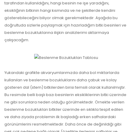
tarafından kullanıldığını, hangi besinin ne işe yaradığını,
eksikliğinin bitkinin hangi kısmında ve ne şekillerde kendini
gösterebileceğini biliyor olmak gerekmektedir. Aşağıda bu
doğrultuda sizlerle paylaşmak için hazırladığım bitki besinleri ve
beslenme bozukluklarına ilişkin analizlerimi aktarmaya
çalışacağım.
Yukarıdaki grafikte akvaryumlarımızda daha bol miktarlarda
kullanılan ve beslenme bozukluklarını daha çabuk ve kolay
gösteren dal (stem) bitkilerden birisi temsili olarak kullanılmıştır.
Bu resimde belli başlı bazı besinlerin eksikliklerinin bitki üzerinde
ne gibi sorunlara neden olduğu görülmektedir. Örnekte verilen
beslenme bozuklukları bitkiler üzerinde en sıklıkla tespit edilen
ve daha ziyada problemin ilk başladığı erken safhalardaki
görünümlerini resmetmektedir. Daha önce de değinildiği gibi
pek çok nedene bağlı olarak (özellikle ilerlemiş safhalar ve