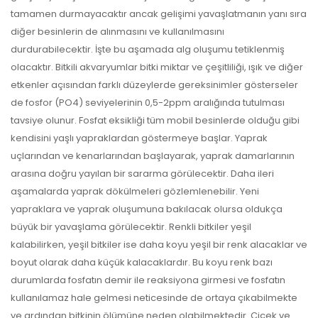
tamamen durmayacaktır ancak gelişimi yavaşlatmanın yanı sıra
diğer besinlerin de alınmasını ve kullanılmasını
durdurabilecektir. İşte bu aşamada alg oluşumu tetiklenmiş
olacaktır. Bitkili akvaryumlar bitki miktar ve çeşitliliği, ışık ve diğer
etkenler açısından farklı düzeylerde gereksinimler gösterseler
de fosfor (PO4) seviyelerinin 0,5-2ppm aralığında tutulması
tavsiye olunur. Fosfat eksikliği tüm mobil besinlerde olduğu gibi
kendisini yaşlı yapraklardan göstermeye başlar. Yaprak
uçlarından ve kenarlarından başlayarak, yaprak damarlarının
arasına doğru yayılan bir sararma görülecektir. Daha ileri
aşamalarda yaprak dökülmeleri gözlemlenebilir. Yeni
yapraklara ve yaprak oluşumuna bakılacak olursa oldukça
büyük bir yavaşlama görülecektir. Renkli bitkiler yeşil
kalabilirken, yeşil bitkiler ise daha koyu yeşil bir renk alacaklar ve
boyut olarak daha küçük kalacaklardır. Bu koyu renk bazı
durumlarda fosfatın demir ile reaksiyona girmesi ve fosfatın
kullanılamaz hale gelmesi neticesinde de ortaya çıkabilmekte
ve ardından bitkinin ölümüne neden olabilmektedir. Çiçek ve