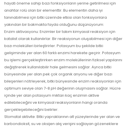
hayati öneme sahip bazı fonksiyonların yerine getirilmesi için
anahtar rolü olan bir elementtir. Bu elementin daha iyi
tanınabilmesi için bitki üzerinde etkisi olan fonksiyonlara
yakından bir bakmakta fayda olduğunu düşünüyorum:
Enzim aktivasyonu: Enzimler bir takım kimyasal reaksiyon için
katalist olarak kullanılırlar. Bir reaksiyonun oluşabilmesi için diğer
bazı molekülleri birleştirirler. Potasyum bu şekilde bitki
gelişiminde yer alan 60 farklı enzimi harekete geçirir. Potasyum
bu işlemi gerçekleştirirken enzim moleküllerinin fiziksel yapılarını
değiştirerek kullanılabilir hale gelmesini sağlar. Ayrıca bitki
bünyesinde yer alan pek çok organik anyonu ve diğer bazı
bileşenleri nötrleyerek, bitki bünyesinde enzim reaksiyonları için
optimum seviye olan 7-8 pH değerinin oluşmasını sağlar. Hücre
içinde yer alan potasyum miktarı kaç enzimin aktive
edilebileceğini ve kimyasal reaksiyonların hangi oranda
gerçekleşebileceğini belirler.
Stomatal aktivite: Bitki yapraklarının alt yüzeylerinde yer alan ve
karbondioksit, su ve oksijen alış verişini sağlayan gözeneklere