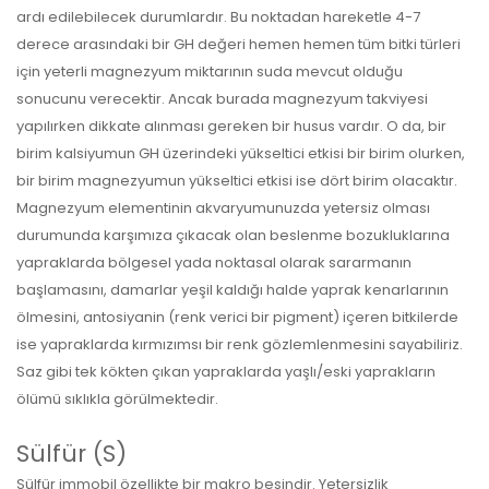
ardı edilebilecek durumlardır. Bu noktadan hareketle 4-7
derece arasındaki bir GH değeri hemen hemen tüm bitki türleri
için yeterli magnezyum miktarının suda mevcut olduğu
sonucunu verecektir. Ancak burada magnezyum takviyesi
yapılırken dikkate alınması gereken bir husus vardır. O da, bir
birim kalsiyumun GH üzerindeki yükseltici etkisi bir birim olurken,
bir birim magnezyumun yükseltici etkisi ise dört birim olacaktır.
Magnezyum elementinin akvaryumunuzda yetersiz olması
durumunda karşımıza çıkacak olan beslenme bozukluklarına
yapraklarda bölgesel yada noktasal olarak sararmanın
başlamasını, damarlar yeşil kaldığı halde yaprak kenarlarının
ölmesini, antosiyanin (renk verici bir pigment) içeren bitkilerde
ise yapraklarda kırmızımsı bir renk gözlemlenmesini sayabiliriz.
Saz gibi tek kökten çıkan yapraklarda yaşlı/eski yaprakların
ölümü sıklıkla görülmektedir.
Sülfür (S)
Sülfür immobil özellikte bir makro besindir. Yetersizlik