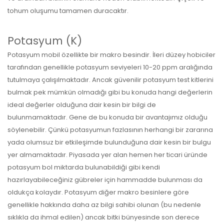
tohum oluşumu tamamen duracaktır.
Potasyum (K)
Potasyum mobil özellikte bir makro besindir. İleri düzey hobiciler
tarafından genellikle potasyum seviyeleri 10-20 ppm aralığında
tutulmaya çalışılmaktadır. Ancak güvenilir potasyum test kitlerini
bulmak pek mümkün olmadığı gibi bu konuda hangi değerlerin
ideal değerler olduğuna dair kesin bir bilgi de
bulunmamaktadır. Gene de bu konuda bir avantajımız olduğu
söylenebilir. Çünkü potasyumun fazlasının herhangi bir zararına
yada olumsuz bir etkileşimde bulunduğuna dair kesin bir bulgu
yer almamaktadır. Piyasada yer alan hemen her ticari üründe
potasyum bol miktarda bulunabildiği gibi kendi
hazırlayabileceğiniz gübreler için hammadde bulunması da
oldukça kolaydır. Potasyum diğer makro besinlere göre
genellikle hakkında daha az bilgi sahibi olunan (bu nedenle
sıklıkla da ihmal edilen) ancak bitki bünyesinde son derece