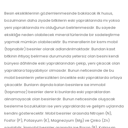
Besin eksikliklerinin gözlemlenmesinde bakılacak ilk husus,
bozulmanın daha ziyade bitkilerin eski yapraklarında mı yoksa
yeni yapraklarında mı olduğunun belirlenmesidir. Bu sayede
eksikliğe neden olabilecek mineral türlerinde bir sadeleştirme
yapmak mümkün olabilecektir. Bu minerallerin bir kısmı mobil
(taşınabilir) besinler olarak adlandırılmaktadır. Bundan kasıt
bitkinin ihtiyaç belirmesi durumunda yetersiz olan besini kendi
bünyesi dâhilinde eski yapraklarından çekip, yeni çıkacak olan
yapraklara taşıyabiliyor olmasıdır. Bunun neticesinde de bu
mobil besinlerin yetersizlikleri öncelikle eski yapraklarda ortaya
çıkacaktır. Bunların dışında kalan besinlere ise immobil
(taşınamaz) besinler denir ki bunlarda eski yapraklardan
alınamayacak olan besinlerdir. Bunun neticesinde oluşacak
beslenme bozuklukları ise yeni yapraklarda ve gelişim uçlarında
kendini gösterecektir. Mobil besinler arasında Nitrojen (N),
Fosfor (P), Potasyum (K), Magnezyum (Mg) ve Çinko (Zn)
sayılabilir. İmmobil besinler arasında ise Boron (B), Kalsiyum