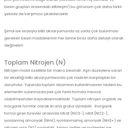
besin grupları arasındaki etkileşim) bu görünüm çok daha farklı
şekilde de karşımıza çıkabilecektir.
Şimdi ise sırasıyla bitki akvaryumunda az yada çok bulunması
gereken besin maddelerinin her birine biraz daha detaylı olarak
değinelim:
Toplam Nitrojen (N)
Nitrojen mobil özellikte bir makro besindir. Aşırı düzeylere varan
bir eksikliği bitki akvaryumlarında çok nadiren karşılaşılan bir
durumdur. Yukarıda toplam deyiminin kullanılmasının nedeni bu
elementin sularımızda pek çok farklı formda mevcut
olabilmesinden kaynaklanmaktadır. Toplam nitrojen organik ve
inorganik formlar olarak iki ana gruba ayrılabilir. İnorganik
forma giren türevler arasında nitrat (NO3-), nitrit (NO2-),
iyonlanmış amonyak (NH4), iyonlanmamış amonyak (NH3+) ve
nitrojen gazı (N2) sayılabilir. Amino asitler ve proteinler ise