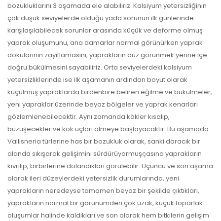
bozukluklarını 3 aşamada ele alabiliriz. Kalsiyum yetersizliğinin
çok düşük seviyelerde olduğu yada sorunun ilk günlerinde
karşılaşılabilecek sorunlar arasında küçük ve deforme olmuş
yaprak oluşumunu, ana damarlar normal görünürken yaprak
dokularının zayıflamasını, yaprakların düz görünmek yerine içe
doğru bükülmesini sayabiliriz. Orta seviyelerdeki kalsiyum
yetersizliklerinde ise ilk aşamanın ardından boyut olarak
küçülmüş yapraklarda birdenbire beliren eğilme ve bükülmeler,
yeni yapraklar üzerinde beyaz bölgeler ve yaprak kenarları
gözlemlenebilecektir. Aynı zamanda kökler kısalıp,
büzüşecekler ve kök uçları ölmeye başlayacaktır. Bu aşamada
Vallisneria türlerine has bir bozukluk olarak, sanki daracık bir
alanda sıkışarak gelişimini sürdürüyormuşçasına yaprakların
kıvrılıp, birbirlerine dolandıkları görülebilir. Üçüncü ve son aşama
olarak ileri düzeylerdeki yetersizlik durumlarında, yeni
yaprakların neredeyse tamamen beyaz bir şekilde çıktıkları,
yaprakların normal bir görünümden çok uzak, küçük toparlak
oluşumlar halinde kaldıkları ve son olarak hem bitkilerin gelişim