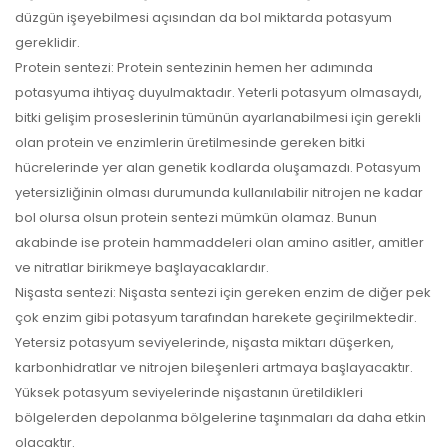
düzgün işeyebilmesi açısından da bol miktarda potasyum
gereklidir.
Protein sentezi: Protein sentezinin hemen her adımında
potasyuma ihtiyaç duyulmaktadır. Yeterli potasyum olmasaydı,
bitki gelişim proseslerinin tümünün ayarlanabilmesi için gerekli
olan protein ve enzimlerin üretilmesinde gereken bitki
hücrelerinde yer alan genetik kodlarda oluşamazdı. Potasyum
yetersizliğinin olması durumunda kullanılabilir nitrojen ne kadar
bol olursa olsun protein sentezi mümkün olamaz. Bunun
akabinde ise protein hammaddeleri olan amino asitler, amitler
ve nitratlar birikmeye başlayacaklardır.
Nişasta sentezi: Nişasta sentezi için gereken enzim de diğer pek
çok enzim gibi potasyum tarafından harekete geçirilmektedir.
Yetersiz potasyum seviyelerinde, nişasta miktarı düşerken,
karbonhidratlar ve nitrojen bileşenleri artmaya başlayacaktır.
Yüksek potasyum seviyelerinde nişastanın üretildikleri
bölgelerden depolanma bölgelerine taşınmaları da daha etkin
olacaktır.