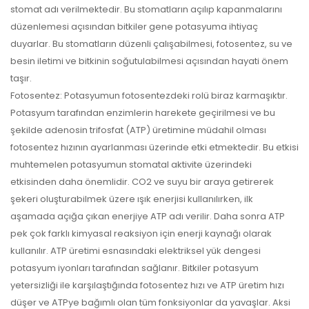
stomat adı verilmektedir. Bu stomatların açılıp kapanmalarını
düzenlemesi açısından bitkiler gene potasyuma ihtiyaç
duyarlar. Bu stomatların düzenli çalışabilmesi, fotosentez, su ve
besin iletimi ve bitkinin soğutulabilmesi açısından hayati önem
taşır.
Fotosentez: Potasyumun fotosentezdeki rolü biraz karmaşıktır.
Potasyum tarafından enzimlerin harekete geçirilmesi ve bu
şekilde adenosin trifosfat (ATP) üretimine müdahil olması
fotosentez hızının ayarlanması üzerinde etki etmektedir. Bu etkisi
muhtemelen potasyumun stomatal aktivite üzerindeki
etkisinden daha önemlidir. CO2 ve suyu bir araya getirerek
şekeri oluşturabilmek üzere ışık enerjisi kullanılırken, ilk
aşamada açığa çıkan enerjiye ATP adı verilir. Daha sonra ATP
pek çok farklı kimyasal reaksiyon için enerji kaynağı olarak
kullanılır. ATP üretimi esnasındaki elektriksel yük dengesi
potasyum iyonları tarafından sağlanır. Bitkiler potasyum
yetersizliği ile karşılaştığında fotosentez hızı ve ATP üretim hızı
düşer ve ATPye bağımlı olan tüm fonksiyonlar da yavaşlar. Aksi