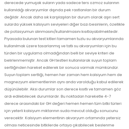
derecede yumuşak suların yada sadece ters ozmoz sularının
kullanıldığı akvaryumlar dışında pek rastlanılan bir durum
değildir. Ancak daha sık karşılaşılan bir durum olarak aşırı sert
sularda yüksek kalsiyum seviyeleri diğer bazı besinlerin, özellikle
de potasyumun alınmasını/kullanılmasını kısıtlayabilmektedir.
Piyasada bulunan test kitleri tamamen tuzlu su akvaryumlarında
kullanılmak üzere tasarlanmış ve tatlı su akvaryumları için bu
türden bir uygulama olmadığından belli bir seviye kriteri de
belirlenmemiştir. Ancak GH testleri kullanılarak suyun toplam
sertliğinden hareket edilerek bir sonuca varmak mümkündür.
Suyun toplam sertliği, hemen her zaman hem kalsiyum hem de
magnezyum elementlerinin aynı anda varolduğu kabul edilerek
düşünülebilir. Aksi durumlar son derece kısıtlı ve tamamen göz
ardı edilebilecek durumlardır. Bu noktadan hareketle 4-7
derece arasındaki bir GH değeri hemen hemen tüm bitki türleri
için yeterli kalsiyum miktarının suda mevcut olduğu sonucunu
verecektir. Kalsiyum elementinin akvaryum ortamında yetersiz
olması neticesinde bitkilerde ortaya çıkabilecek beslenme