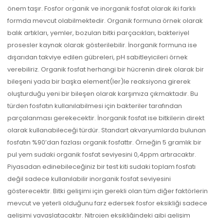
önem taşır. Fosfor organik ve inorganik fosfat olarak iki farklı
formda mevcut olabilmektedir. Organik formuna örnek olarak
balık artıkları, yemler, bozulan bitki parçacıkları, bakteriyel
prosesler kaynak olarak gösterilebilir. İnorganik formuna ise
dışarıdan takviye edilen gübreleri, pH sabitleyicileri örnek
verebiliriz. Organik fosfat herhangi bir hücrenin direk olarak bir
bileşeni yada bir başka element(ler)le reaksiyona girerek
oluşturduğu yeni bir bileşen olarak karşımıza çıkmaktadır. Bu
türden fosfatın kullanılabilmesi için bakteriler tarafından
parçalanması gerekecektir. İnorganik fosfat ise bitkilerin direkt
olarak kullanabileceği türdür. Standart akvaryumlarda bulunan
fosfatın %90’dan fazlası organik fosfattır. Örneğin 5 gramlık bir
pul yem sudaki organik fosfat seviyesini 0,4ppm artıracaktır.
Piyasadan edinebileceğiniz bir test kiti sudaki toplam fosfatı
değil sadece kullanılabilir inorganik fosfat seviyesini
gösterecektir. Bitki gelişimi için gerekli olan tüm diğer faktörlerin
mevcut ve yeterli olduğunu farz edersek fosfor eksikliği sadece
gelişimi yavaşlatacaktır. Nitrojen eksikliğindeki gibi gelişim