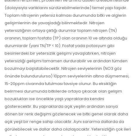
Bitkilerin enzimleri, proteinleri ve amino asitleri üretebilmesinde
(dolayısıyla varlıklarını sürdürebilmelerinde) temel yapı taşıdır.
Toplam nitrojenin yetersiz kalması durumunda bitki ve alglerin
gelişimlerinin de yavaşladığı bilinmektedir. Nitrojen
yetersizliğinin ortaya çıktığı durumlar toplam nitrojen (TN)
oranının, toplam fosfata (TP) olan oranının 10 ve altında olduğu
durumlardır (yani TN/TP < 10). Fosfat yada potasyum gibi
besinlerdeki bir yetersizlik gelişimi yavaşlatırken, nitrojen
yetersizliği gelişimi tamamen durdurabilir ve ardından tümden
bozulmayı başlatabilecektir. Nitrojen seviyelerinin (NO3 göz
önünde bulundurulursa) 10ppm seviyelerinin altına düşmemesi,
15-20ppm civarında tutulması tavsiye olunur. Bu eksikliğin
belirmesi durumunda bitkilerde ortaya çıkacak olan gelişim
bozuklukları ise öncelikle yaşlı yapraklarda kendini
gösterecektir. Bu yapraklarda açık yeşilin ardından sarıya
dönen bir renk değişimi gözlenecek ve bitki genel olarak daha
açık yeşil bir renge sahip olacaktır. Aynı sararma dallarda da
görülebilecek ve dallar daha cılızlaşacaktır. Yetersizliğin çok ileri