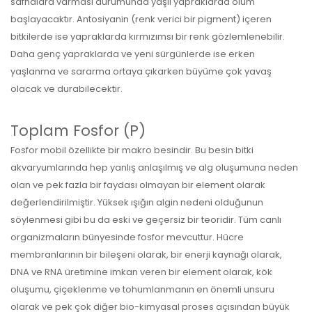
safhalara varması durumunda yaşlı yapraklarda ölüm
başlayacaktır. Antosiyanin (renk verici bir pigment) içeren
bitkilerde ise yapraklarda kırmızımsı bir renk gözlemlenebilir.
Daha genç yapraklarda ve yeni sürgünlerde ise erken
yaşlanma ve sararma ortaya çıkarken büyüme çok yavaş
olacak ve durabilecektir.
Toplam Fosfor (P)
Fosfor mobil özellikte bir makro besindir. Bu besin bitki
akvaryumlarında hep yanlış anlaşılmış ve alg oluşumuna neden
olan ve pek fazla bir faydası olmayan bir element olarak
değerlendirilmiştir. Yüksek ışığın algin nedeni olduğunun
söylenmesi gibi bu da eski ve geçersiz bir teoridir. Tüm canlı
organizmaların bünyesinde fosfor mevcuttur. Hücre
membranlarının bir bileşeni olarak, bir enerji kaynağı olarak,
DNA ve RNA üretimine imkan veren bir element olarak, kök
oluşumu, çiçeklenme ve tohumlanmanın en önemli unsuru
olarak ve pek çok diğer bio-kimyasal proses açısından büyük