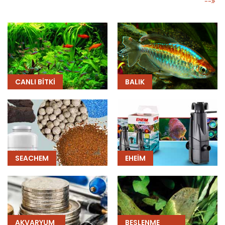
--
CANLI BITKI
BALIK
SEACHEM
EHEIM
AKVARYUM
BESLENME